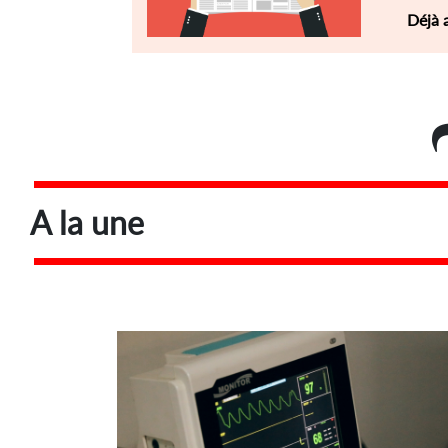
Déjà 
A la une