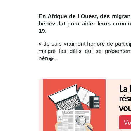
En Afrique de l’Ouest, des migrant
bénévolat pour aider leurs commu
19.
« Je suis vraiment honoré de partici
malgré les défis qui se présentent
bén�...
La 
rés
vou
Vo